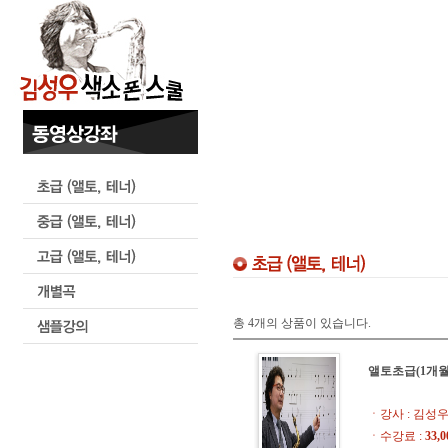
총 4개의 상품이 있습니다.
앨토초급(1개월
ㆍ강사 : 김성
ㆍ수강료 :
33,