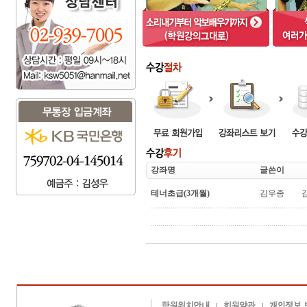
강좌명
글쓴이
테너초급(3개월)
김우종